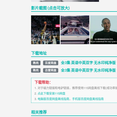
影片截图 (点击可放大)
下载地址
全3集 英语中英双字 无水印纯净版 1
熟肉
百度网盘
全3集 英语中英双字 无水印纯净版 1
熟肉
迅雷网盘
下载帮助：
1. 对于磁力链接和电驴链接，推荐使用115网盘离线下载(成功率
2.
点此下载安装115网盘
3.
电脑版百度网盘离线指南
，
手机版百度网盘离线指南
相关推荐