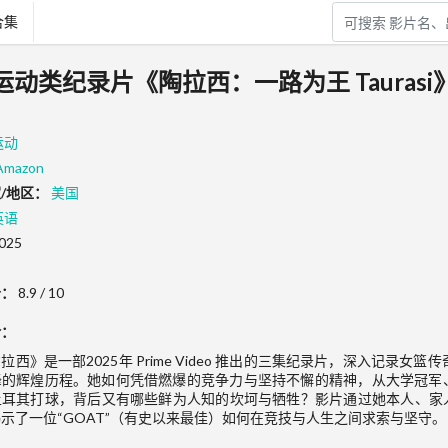
合集
5 运动类纪录片《陶拉西：一路为王 Taurasi
运动
Amazon
/地区：
美国
英语
025
分：
8.9 / 10
介：
拉西》是一部2025年 Prime Video 推出的三集纪录片，深入记录女篮传奇
峰的辉煌历程。她如何凭借燃爆的竞争力与坚持不懈的精神，从大学冠军
土耳其打球，背后又有哪些鲜为人知的坎坷与牺牲？影片通过她本人、家
示了一位“GOAT”（有史以来最佳）如何在竞技与人生之间求索与坚守。