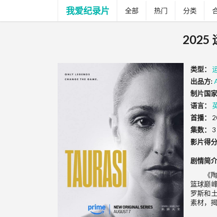
我爱纪录片
全部
热门
分类
202
类型：
出品方:
制片国家
语言：
首播：
2
集数：
3
影片得
剧情简
《陶
篮球巅
罗斯和
素材，揭