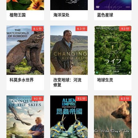
植物王国
海洋深处
蓝色星球
8.1 分
8.3 分
9.3 分
科莫多水世界
改变地球：河流
地球生灵
修复
9.0 分
9.1 分
8.5 分