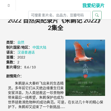
我爱纪录片
2022 自然类纪录片《朱鹮记 2022》
2集全
类型：
自然
制片国家/地区：
中国大陆
语言：
汉语普通话
首播：
2022
集数：
2
影片得分：
8.6 / 10
剧情简介：
朱鹮是从大秦岭飞出来的生态精
灵。多年前它们从灭绝边缘重生归来
安家洋县，为人类拯救这一珍贵物种
带来最后一线希望，朱鹮保护也成为
世界拯救濒危物种的成功典范。可是，在长达几十年的精心保
护下，朱鹮却又迎来了一个新挑战……