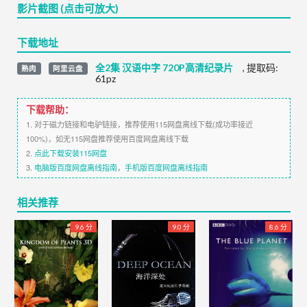
影片截图 (点击可放大)
下载地址
全2集 汉语中字 720P高清纪录片
,
提取码:
熟肉
阿里云盘
61pz
下载帮助：
1. 对于磁力链接和电驴链接，推荐使用115网盘离线下载(成功率接近
100%)，如无115网盘推荐使用百度网盘离线下载
2.
点此下载安装115网盘
3.
电脑版百度网盘离线指南
，
手机版百度网盘离线指南
相关推荐
9.6 分
9.0 分
8.6 分