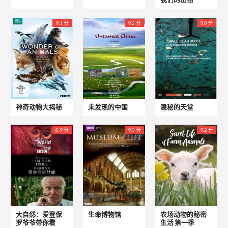
9.1 分
9.2 分
9.0 分
神奇动物大揭秘
未发现的中国
隐秘的天堂
8.9 分
9.0 分
9.2 分
大自然：爱登保
生命博物馆
农场动物的秘密
罗爷爷带你看
生活 第一季