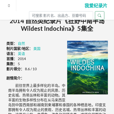
我爱纪录片
2014 自然类纪录片《狂野中南半岛
Wildest Indochina》5集全
类型：
自然
制片国家/地区：
美国
语言：
英语
首播：
2014
集数：
5
影片得分：
8.6 / 10
剧情简介：
前往世界上最多样化的半岛。中
南半岛拥有令人叹为观止的风景、历
史名城、热带丛林和丰富的动物。其
丰富的生物多样性分布在从马来西亚
岛到中国西南部和越南到柬埔寨和泰国的各种栖息地。印度支
那拥有令人叹为观止的景观、历史名城、热带丛林和丰富的动