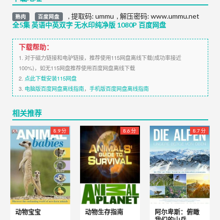
,
提取码:
ummu
,
解压密码: www.ummu.net
熟肉
百度网盘
全5集 英语中英双字 无水印纯净版 1080P 百度网盘
下载帮助：
1. 对于磁力链接和电驴链接，推荐使用115网盘离线下载(成功率接近
100%)，如无115网盘推荐使用百度网盘离线下载
2.
点此下载安装115网盘
3.
电脑版百度网盘离线指南
，
手机版百度网盘离线指南
相关推荐
8.9 分
8.6 分
8.7 分
动物宝宝
动物生存指南
阿尔卑斯：俯瞰
我们的山岳