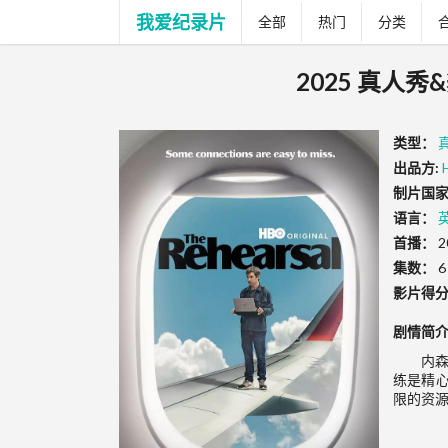
我爱纪录片
全部
热门
分类
2025 真人秀
类型：
出品方:
制片国家
语言：
首播：
2
集数：
6
影片得
剧情简
内森
练是精
限的资源