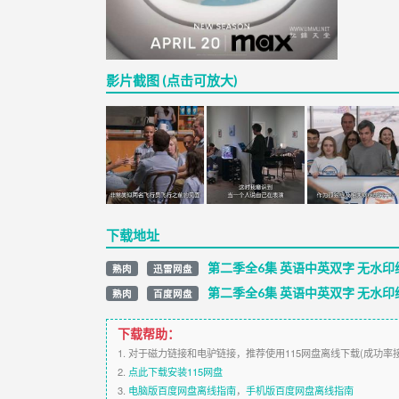
影片截图 (点击可放大)
下载地址
第二季全6集 英语中英双字 无水印纯
熟肉
迅雷网盘
第二季全6集 英语中英双字 无水印纯
熟肉
百度网盘
下载帮助：
1. 对于磁力链接和电驴链接，推荐使用115网盘离线下载(成功率
2.
点此下载安装115网盘
3.
电脑版百度网盘离线指南
，
手机版百度网盘离线指南