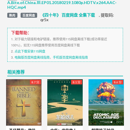
A.Bite.of.China.Ⅲ.EP01.20180219.1080p.HDTV.x264.AAC-
HQC.mp4
《四十年》 百度网盘 全集下载
,
提取码:
熟肉
百度网盘
qr5x
下载帮助：
1. 对于磁力链接和电驴链接，推荐使用115网盘离线下载(成功率接近
100%)，如无115网盘推荐使用百度网盘离线下载
2.
点此下载安装115网盘
3.
电脑版百度网盘离线指南
，
手机版百度网盘离线指南
相关推荐
8.7 分
8.1 分
8.6 分