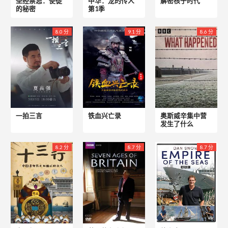
圣经禁忌：使徒
中华：龙的传人
解密核子时代
的秘密
第1季
8.0 分
9.1 分
8.6 分
一拍三言
铁血兴亡录
奥斯威辛集中营
发生了什么
8.2 分
8.7 分
8.7 分