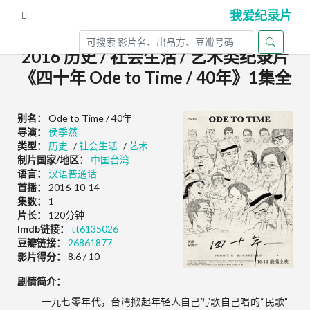
我爱纪录片
2016 历史 / 社会生活 / 艺术类纪录片
《四十年 Ode to Time / 40年》1集全
别名：
Ode to Time / 40年
导演：
侯季然
类型：
历史
/
社会生活
/
艺术
制片国家/地区：
中国台湾
语言：
汉语普通话
首播：
2016-10-14
集数：
1
片长：
120分钟
Imdb链接：
tt6135026
豆瓣链接：
26861877
影片得分：
8.6 / 10
剧情简介：
一九七零年代，台湾掀起年轻人自己写歌自己唱的“民歌”