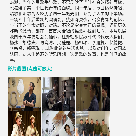
热潮，当年的民歌手与歌，不只反映了当时社会的精神面貌，
也描绘了某一个世代青年的面貌。四十年后，歌曲仍然传唱，
唱歌和听歌的人经历了四十年的光阴，都到了人生的下半场。
一场四十年后重聚的演唱会，犹如降灵夜，召唤青春的记忆，
与当下的生命对照、对话。不论是宝变为石的感概，还是历久
弥新的激情，都在一首首大合唱的民歌裡找到归向。本片以民
歌四十周年演唱会为轴心，往外辐射民歌时代的代表人物们：
杨弦、胡德夫、陶晓清、吴楚楚、杨祖珺、李建复、侯德健、
李宗盛、邰肇玫……此时此刻的生活实貌，以及对创作、对国族
认同、对人生起落的所思所想。这是歌的故事，也是时间的故
事。
影片截图 (点击可放大)