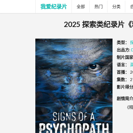
我爱纪录片
全部
热门
分类
2025 探索类纪录片《精神
类型：
出品方:
制片国家
语言：
首播：
2
集数：
2
影片得
剧情简
《精神