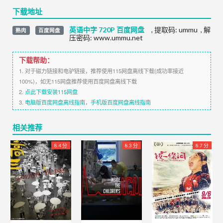
下载地址
英语中字 720P 百度网盘
,
提取码:
ummu
,
解
熟肉
百度网盘
压密码: www.ummu.net
下载帮助：
1. 对于磁力链接和电驴链接，推荐使用115网盘离线下载(成功率接近
100%)，如无115网盘推荐使用百度网盘离线下载
2.
点此下载安装115网盘
3.
电脑版百度网盘离线指南
，
手机版百度网盘离线指南
相关推荐
8.4 分
8.3 分
8.7 分