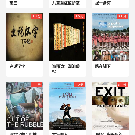
高三
儿童重症监护室
拔一条河
8.2 分
8.0 分
8.8 分
史说汉字
海那边：潮汕侨
路在脚下
批
8.1 分
8.2 分
8.3 分
海地宝藏：废墟
女猎鹰人
退场：安乐死的