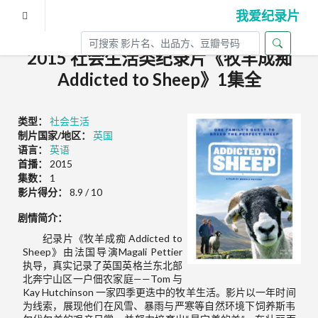
我爱纪录片
2015 社会生活类纪录片《牧羊成痴
Addicted to Sheep》1集全
类型：
社会生活
制片国家/地区：
英国
语言：
英语
首播：
2015
集数：
1
影片得分：
8.9 / 10
剧情简介：
纪录片《牧羊成痴 Addicted to
Sheep》由法国导演Magali Pettier
执导，真实记录了英国英格兰东北部
北奔宁山区一户佃农家庭——Tom 与
Kay Hutchinson 一家四季更迭中的牧羊生活。影片以一年时间
为线索，展现他们在风雪、暴雨与严寒等自然环境下饲养斯韦