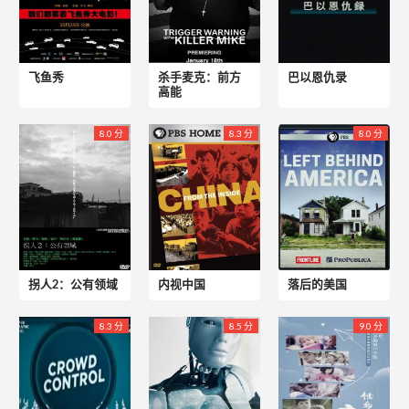
飞鱼秀
杀手麦克：前方
巴以恩仇录
高能
8.0 分
8.3 分
8.0 分
拐人2：公有领域
内视中国
落后的美国
8.3 分
8.5 分
9.0 分