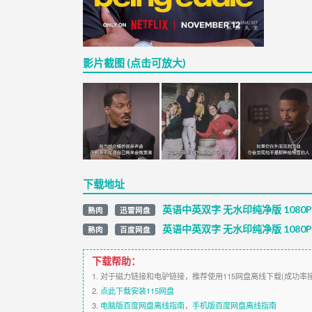
影片截图 (点击可放大)
下载地址
英语中英双字 无水印纯净版 1080
熟肉
迅雷网盘
英语中英双字 无水印纯净版 1080
熟肉
百度网盘
下载帮助：
1. 对于磁力链接和电驴链接，推荐使用115网盘离线下载(成功率
2.
点此下载安装115网盘
3.
电脑版百度网盘离线指南
，
手机版百度网盘离线指南