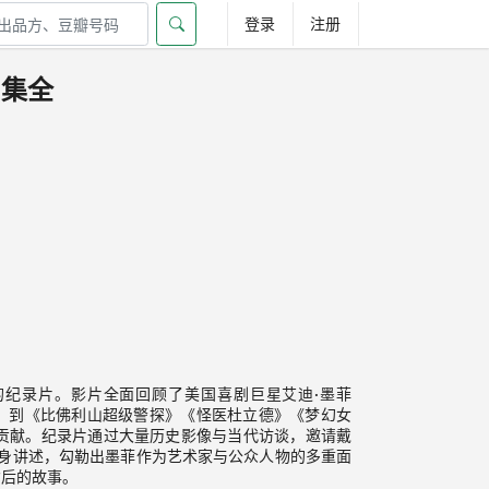
登录
注册
1集全
l）执导的纪录片。影片全面回顾了美国喜剧巨星艾迪·墨菲
的突破，到《比佛利山超级警探》《怪医杜立德》《梦幻女
贡献。纪录片通过大量历史影像与当代访谈，邀请戴
行现身讲述，勾勒出墨菲作为艺术家与公众人物的多重面
背后的故事。