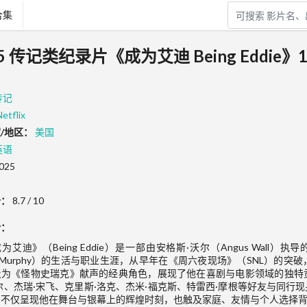
合集
25 传记类纪录片《成为艾迪 Being Eddie》
传记
Netflix
/地区：
美国
英语
025
分：
8.7 / 10
介：
为艾迪》（Being Eddie）是一部由安格斯·沃尔（Angus Wal
ie Murphy）的生活与职业生涯，从早年在《周六夜现场》（SNL）
及为《怪物史瑞克》献声的经典角色，展现了他在喜剧与电影领域的独特
尔、杰瑞·宋飞、克里斯·洛克、杰米·福克斯、特雷西·摩根等好友与同
片不仅呈现他在舞台与银幕上的辉煌时刻，也触及家庭、友情与个人选择