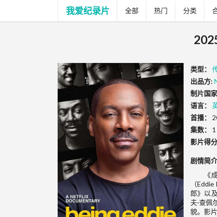
我爱纪录片
全部
热门
分类
20
类型：
出品方:
制片国家
语言：
首播：
2
集数：
1
影片得
剧情简
《成
（Edd
郎》以
夫·查佩
貌。影