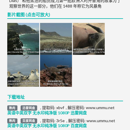
Dias） 和他焦虑的船员成为第一批欧洲人时开普角的故事为了
观察世界的这一部分，他们在 1488 年称它为风暴角
影片截图 (点击可放大)
下载地址
,
提取码:
xbvf
,
解压密码: www.ummu.net
熟肉
迅雷网盘
英语中英双字 无水印纯净版 1080P 迅雷网盘
,
提取码:
3r5e
,
解压密码: www.ummu.net
熟肉
百度网盘
英语中英双字 无水印纯净版 1080P 百度网盘