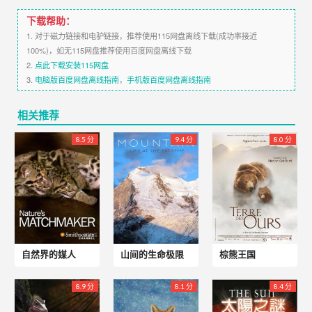
下载帮助：
1. 对于磁力链接和电驴链接，推荐使用115网盘离线下载(成功率接近
100%)，如无115网盘推荐使用百度网盘离线下载
2.
点此下载安装115网盘
3.
电脑版百度网盘离线指南
，
手机版百度网盘离线指南
相关推荐
8.5 分
9.4 分
8.0 分
自然界的媒人
山间的生命极限
棕熊王国
8.9 分
8.1 分
8.4 分