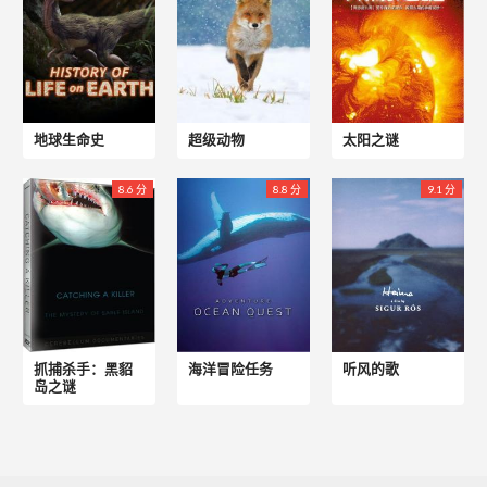
地球生命史
超级动物
太阳之谜
8.6 分
8.8 分
9.1 分
抓捕杀手：黑貂
海洋冒险任务
听风的歌
岛之谜