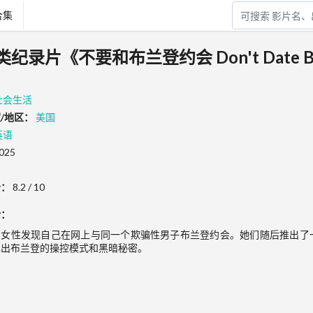
合集
类纪录片《不要和布兰登约会 Don't Date B
社会生活
/地区：
美国
英语
025
分：
8.2 / 10
介：
名女性发现自己在网上与同一个欺骗性男子布兰登约会。她们随后推出了
露出布兰登的操控模式和黑暗秘密。