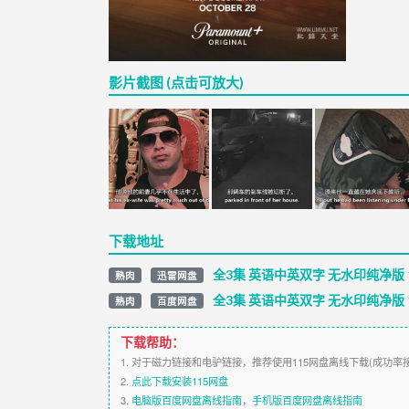
影片截图 (点击可放大)
下载地址
全3集 英语中英双字 无水印纯净版 1
熟肉
迅雷网盘
全3集 英语中英双字 无水印纯净版 1
熟肉
百度网盘
下载帮助：
1. 对于磁力链接和电驴链接，推荐使用115网盘离线下载(成功率
2.
点此下载安装115网盘
3.
电脑版百度网盘离线指南
，
手机版百度网盘离线指南