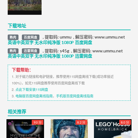
下载地址
,
提取码:
ummu
,
解压密码: www.ummu.net
熟肉
百度网盘
英语中英双字 无水印纯净版 1080P 百度网盘
,
提取码:
s45g
,
解压密码: www.ummu.net
熟肉
迅雷网盘
英语中英双字 无水印纯净版 1080P 迅雷网盘
下载帮助：
1. 对于磁力链接和电驴链接，推荐使用115网盘离线下载(成功率接近
100%)，如无115网盘推荐使用百度网盘离线下载
2.
点此下载安装115网盘
3.
电脑版百度网盘离线指南
，
手机版百度网盘离线指南
相关推荐
9.0 分
8.2 分
8.0 分