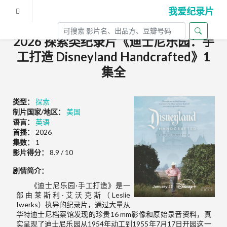
我爱纪录片
2026 探索类纪录片《迪士尼乐园：手
工打造 Disneyland Handcrafted》1
集全
类型：
探索
制片国家/地区：
美国
语言：
英语
首播：
2026
集数：
1
影片得分：
8.9 / 10
剧情简介：
《迪士尼乐园·手工打造》是一
部由莱斯利·艾沃克斯（Leslie
Iwerks）执导的纪录片，通过大量从
华特迪士尼档案馆发现的珍贵16 mm影像和原始录音资料，真
实呈现了迪士尼乐园从1954年动工到1955年7月17日开园这一