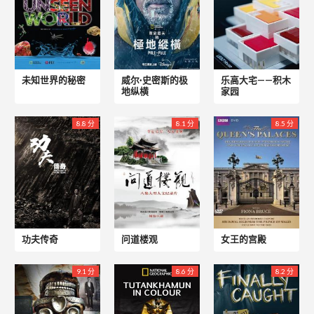
未知世界的秘密
威尔·史密斯的极
乐高大宅——积木
地纵横
家园
8.8 分
8.1 分
8.5 分
功夫传奇
问道楼观
女王的宫殿
9.1 分
8.6 分
8.2 分