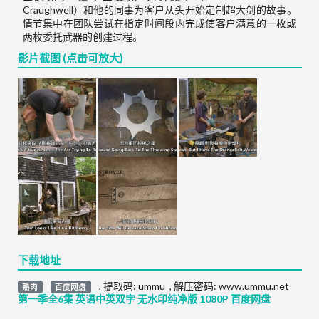
Craughwell）和他的同事为客户从头开始定制超大剑的故事。
情节集中在团队尝试在指定时间段内完成使客户满意的一枚或
两枚委托武器的创建过程。
影片截图 (点击可放大)
下载地址
,
提取码:
ummu
,
解压密码: www.ummu.net
熟肉
百度网盘
第一季全6集 英语中英双字 无水印纯净版 1080P 百度网盘