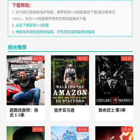
下载帮助：
1. 对于磁力链接和电驴链接，推荐使用115网盘离线下载(成功率接近
100%)，如无115网盘推荐使用百度网盘离线下载
2.
点此下载安装115网盘
3.
电脑版百度网盘离线指南
，
手机版百度网盘离线指南
相关推荐
8.0 分
9.3 分
8.6 分
超跑改装师：扬
徒步亚马逊
致命武士 第3季
尼 1-3季
8.7 分
9.4 分
9.0 分