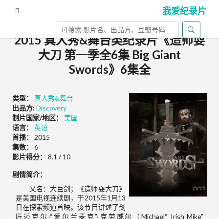
我爱纪录片
2015 真人秀&舞台类纪录片《造师耍
大刀 第一季全6集 Big Giant
Swords》6集全
类型：
真人秀&舞台
出品方:
Discovery
制片国家/地区：
美国
语言：
英语
首播：
2015
集数：
6
影片得分：
8.1 / 10
剧情简介：
又名：大巨剑；《造师耍大刀》
是美国电视连续剧，于2015年1月13
日在探索频道首映。该节目讲述了剑
匠迈克尔·“爱尔兰麦克”·克劳威尔（Michael“ Irish Mike”