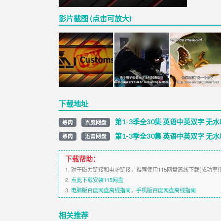
影片截图 (点击可放大)
下载地址
第1-3季全30集 英语中英双字 无水
熟肉
百度网盘
第1-3季全30集 英语中英双字 无水
熟肉
迅雷网盘
下载帮助：
1. 对于磁力链接和电驴链接，推荐使用115网盘离线下载(成功率
2.
点此下载安装115网盘
3.
电脑版百度网盘离线指南
，
手机版百度网盘离线指南
相关推荐