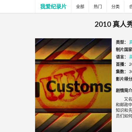
我爱纪录片
全部
热门
分类
2010 真
类型：
制片国家
语言：
首播：
2
集数：
3
影片得
剧情简
又
和邮政中
知识和
员们如