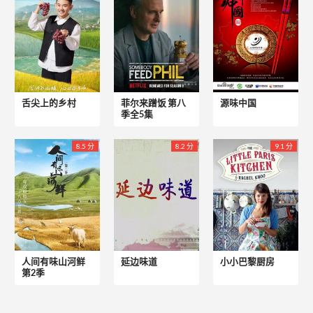
舌尖上的乡村
菲尔来蹭饭 第八
源味中国
季全5集
8.5 分
8.2 分
9.1 分
人间有味山河鲜
延边味道
小小巴黎厨房
第2季