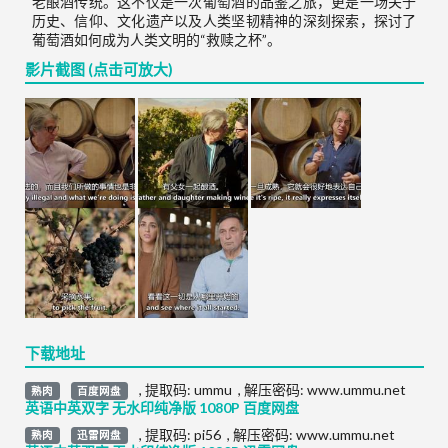
老酿酒传统。这不仅是一次葡萄酒的品鉴之旅，更是一场关于
历史、信仰、文化遗产以及人类坚韧精神的深刻探索，探讨了
葡萄酒如何成为人类文明的“救赎之杯”。
影片截图 (点击可放大)
下载地址
,
提取码:
ummu
,
解压密码: www.ummu.net
熟肉
百度网盘
英语中英双字 无水印纯净版 1080P 百度网盘
,
提取码:
pi56
,
解压密码: www.ummu.net
熟肉
迅雷网盘