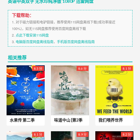
英语中英双字 无水印纯净版 1080P 迅雷网盘
下载帮助：
1. 对于磁力链接和电驴链接，推荐使用115网盘离线下载(成功率接近
100%)，如无115网盘推荐使用百度网盘离线下载
2.
点此下载安装115网盘
3.
电脑版百度网盘离线指南
，
手机版百度网盘离线指南
相关推荐
8.5 分
8.6 分
8.1 分
水果传 第二季
味道中山 [第2季
我们喂养世界
8.1 分
8.9 分
8.2 分