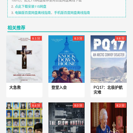
100%)，如无115网盘推荐使用百度网盘离线下载
2.
点此下载安装115网盘
3.
电脑版百度网盘离线指南
，
手机版百度网盘离线指南
相关推荐
8.1 分
8.3 分
8.8 分
大急救
登堂入会
PQ17：北极护航
灾难
8.6 分
8.0 分
8.2 分