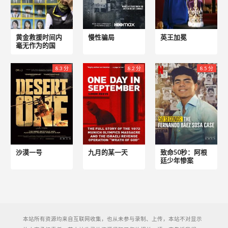
黄金救援时间内
慢性骗局
英王加冕
毫无作为的国
8.3 分
8.2 分
8.5 分
沙漠一号
九月的某一天
致命50秒：阿根
廷少年惨案
本站所有资源均来自互联网收集，也从未参与录制、上传，本站不对显示