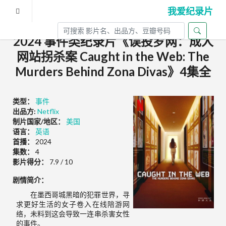
我爱纪录片
2024 事件类纪录片《误投罗网：成人
网站拐杀案 Caught in the Web: The
Murders Behind Zona Divas》4集全
类型：
事件
出品方:
Netflix
制片国家/地区：
美国
语言：
英语
首播：
2024
集数：
4
影片得分：
7.9 / 10
剧情简介：
在墨西哥城黑暗的犯罪世界，寻
求更好生活的女子卷入在线陪游网
络，未料到这会导致一连串杀害女性
的事件。