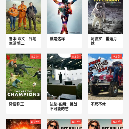
鲁本·欧文：谷地
就是这样
阿波罗：重返月
生活 第二
球
8.2 分
8.3 分
9.2 分
势要称王
达伦·布朗：挑战
不死不休
不可能的艺
8.9 分
8.8 分
8.6 分