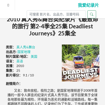
我爱纪录片
2010 真人秀&舞台类纪录片《最致命
的旅行 第2-4季全25集 Deadliest
Journeys》25集全
类型：
真人秀&舞台
出品方:
国家地理
制片国家/地区：
美国
语言：
英语
首播：
2010
集数：
25
影片得分：
9.1 / 10
剧情简介：
又名：致命旅程，极险之路；是国家地理频道于2008年首
播的一部令人屏息的纪录片式真人秀节目。该节目聚焦于全球
各地那些最为艰险、环境最为恶劣的通勤和运输路线。每一集
都跟随不同群体的人们，记录他们为了生存、工作或将重要物