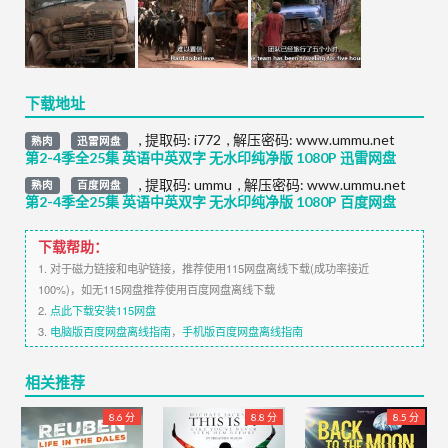
下载地址
,
提取码:
i772
,
解压密码: www.ummu.net
熟肉
迅雷网盘
第2-4季全25集 英语中英双字 无水印纯净版 1080P 迅雷网盘
,
提取码:
ummu
,
解压密码: www.ummu.net
熟肉
百度网盘
第2-4季全25集 英语中英双字 无水印纯净版 1080P 百度网盘
下载帮助：
1. 对于磁力链接和电驴链接，推荐使用115网盘离线下载(成功率接近
100%)，如无115网盘推荐使用百度网盘离线下载
2.
点此下载安装115网盘
3.
电脑版百度网盘离线指南
，
手机版百度网盘离线指南
相关推荐
8.6 分
8.8 分
8.5 分