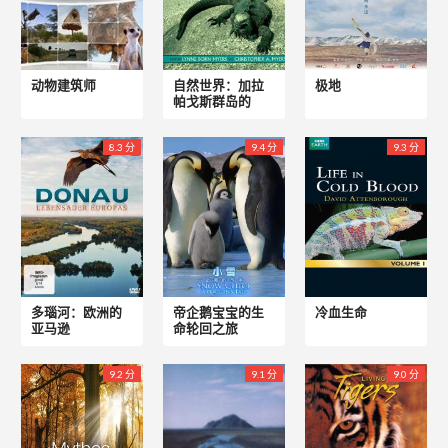
动物建筑师
自然世界：加拉
极地
帕戈斯群岛的
8.3 分
9.4 分
9.3 分
多瑙河：欧洲的
帝企鹅宝宝的生
冷血生命
亚马逊
命轮回之旅
9.2 分
9.1 分
9.0 分