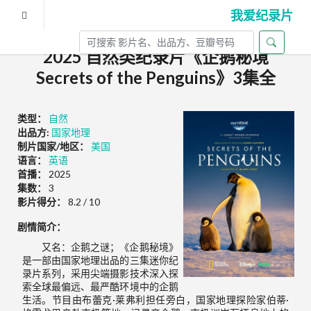
我爱纪录片
2025 自然类纪录片《企鹅秘境
Secrets of the Penguins》3集全
类型：
自然
出品方:
国家地理
制片国家/地区：
美国
语言：
英语
首播：
2025
集数：
3
影片得分：
8.2 / 10
剧情简介：
又名：企鹅之谜；《企鹅秘境》
是一部由国家地理出品的三集迷你纪
录片系列，采用尖端摄影技术深入探
索全球最偏远、最严酷环境中的企鹅
生活。节目由布蕾克·莱弗利担任旁白，国家地理探险家伯蒂·