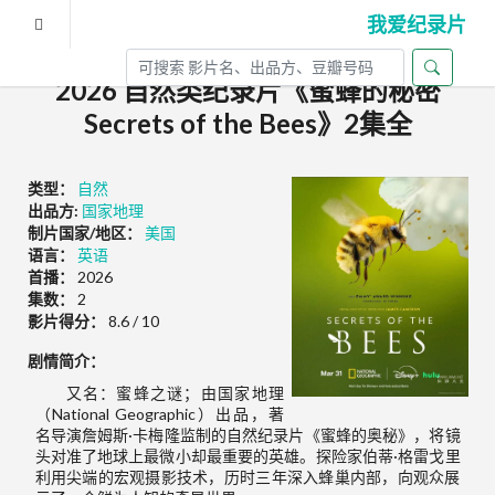
我爱纪录片
2026 自然类纪录片《蜜蜂的秘密
Secrets of the Bees》2集全
类型：
自然
出品方:
国家地理
制片国家/地区：
美国
语言：
英语
首播：
2026
集数：
2
影片得分：
8.6 / 10
剧情简介：
又名：蜜蜂之谜；由国家地理
（National Geographic）出品，著
名导演詹姆斯·卡梅隆监制的自然纪录片《蜜蜂的奥秘》，将镜
头对准了地球上最微小却最重要的英雄。探险家伯蒂·格雷戈里
利用尖端的宏观摄影技术，历时三年深入蜂巢内部，向观众展