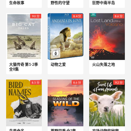
生命故事
野性的守望
狂野中南半岛
9.0 分
8.4 分
8.6 分
大猫传奇 第1-2季
动物之爱
火山失落之地
全8集
8.5 分
8.6 分
9.2 分
鸟类命名
荒野四季 全2集
农场动物的秘密