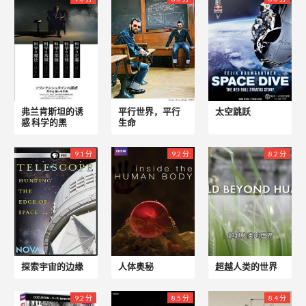
弗兰肯斯坦的诱
平行世界，平行
太空跳跃
惑 科学的黑
生命
9.1 分
9.2 分
8.2 分
探索宇宙的边缘
人体奥秘
超越人类的世界
9.2 分
8.5 分
8.4 分