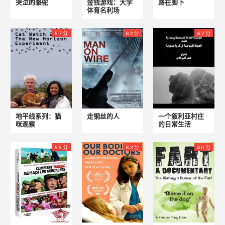
哭泣的骆驼
金钱游戏：大学
路在脚下
体育名利场
8.7 分
8.2 分
8.2 分
地平线系列：猫
走钢丝的人
一个叙利亚村庄
咪观察
的日常生活
8.8 分
8.3 分
8.0 分