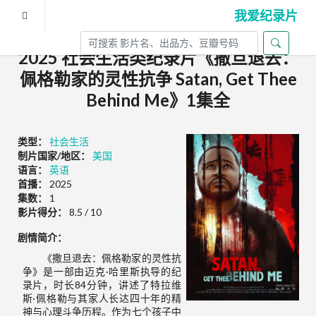
我爱纪录片
2025 社会生活类纪录片《撒旦退去：
佩格勒家的灵性抗争 Satan, Get Thee
Behind Me》1集全
类型：
社会生活
制片国家/地区：
美国
语言：
英语
首播：
2025
集数：
1
影片得分：
8.5 / 10
剧情简介：
《撒旦退去：佩格勒家的灵性抗
争》是一部由迈克·哈里斯执导的纪
录片，时长84分钟，讲述了特拉维
斯·佩格勒与其家人长达四十年的精
神与心理斗争历程。作为七个孩子中