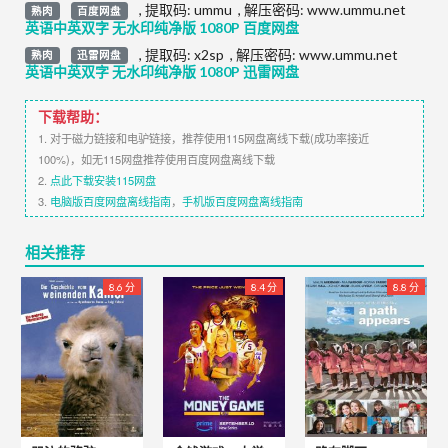
,
提取码:
ummu
,
解压密码: www.ummu.net
熟肉
百度网盘
英语中英双字 无水印纯净版 1080P 百度网盘
,
提取码:
x2sp
,
解压密码: www.ummu.net
熟肉
迅雷网盘
英语中英双字 无水印纯净版 1080P 迅雷网盘
下载帮助：
1. 对于磁力链接和电驴链接，推荐使用115网盘离线下载(成功率接近
100%)，如无115网盘推荐使用百度网盘离线下载
2.
点此下载安装115网盘
3.
电脑版百度网盘离线指南
，
手机版百度网盘离线指南
相关推荐
8.6 分
8.4 分
8.8 分