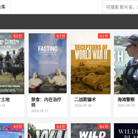
合集
8.2 分
8.7 分
8.2 分
片土地
禁食：内在治疗
二战欺骗术
海滩警察
师
-25
2026-05-06
2026-04-30
2026-05-17
8.5 分
8.3 分
8.6 分