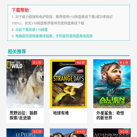
下载帮助：
1. 对于磁力链接和电驴链接，推荐使用115网盘离线下载(成功率接近
100%)，如无115网盘推荐使用百度网盘离线下载
2.
点此下载安装115网盘
3.
电脑版百度网盘离线指南
，
手机版百度网盘离线指南
相关推荐
8.1 分
9.0 分
8.1 分
荒野远征：狼群
地球有难
外星鲨鱼：奇怪
探索/走进狼
的新世界
9.1 分
9.4 分
9.2 分