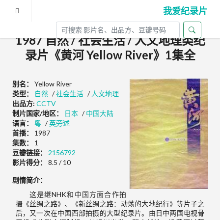
我爱纪录片
1987 自然 / 社会生活 / 人文地理类纪
录片《黄河 Yellow River》1集全
别名：
Yellow River
类型：
自然
/
社会生活
/
人文地理
出品方:
CCTV
制片国家/地区：
日本
/
中国大陆
语言：
粵
/
英旁述
首播：
1987
集数：
1
豆瓣链接：
2156792
影片得分：
8.5 / 10
剧情简介：
这是继NHK和中国方面合作拍
摄《丝绸之路》、《新丝绸之路：动荡的大地纪行》等片子之
后，又一次在中国西部拍摄的大型纪录片。由日中两国电视骨