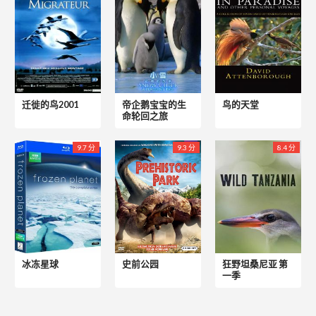
迁徙的鸟2001
帝企鹅宝宝的生
鸟的天堂
命轮回之旅
9.7 分
9.3 分
8.4 分
冰冻星球
史前公园
狂野坦桑尼亚 第
一季