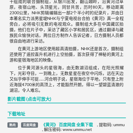
干组成的联合摄制组，从银川出发，翻山越岭，沿黄河过草
原，夜宿山地、头顶星光，同甘共苦，历时80天，移动距离
2300公里，NHK剪辑编辑出一部2个半小时的纪录片，并由日
本著名实力派男星堤NHK与宁夏电视台合拍《黄河》真一全程
旁白，必将吸引无数的电视观众。摄制组大多在中国藏区拍
摄，他们在片子中，采访了藏区小学和居民区，通过翻译与藏
族民众愉快对话，两位日方制作人告诉记者，日方摄制人员都
很自由地进行采访。
在黄河上游地区使用超高清拍摄，NHK还是首次，摄制组
还使用了遥控直升机进行上空拍摄，首次获得了神秘的黄河上
游和星宿海地区的映像。
位于黄河源头的星宿海，由无数湖沼组成，在阳光照耀
下，光彩夺目，一到晚上，无数星星在夜空中闪烁，远在天边
又似乎伸手可捉……河合明子说，星宿海位于平地，只有登上附
近海拔4700米的高顶上，才能豁然开朗，得以一望碧蓝清澈的
湖沼，令人难忘。
影片截图 (点击可放大)
下载地址
《黄河》 百度网盘 全集下载
,
提取码:
ummu
熟肉
百度网盘
,
解压密码: www.ummu.net