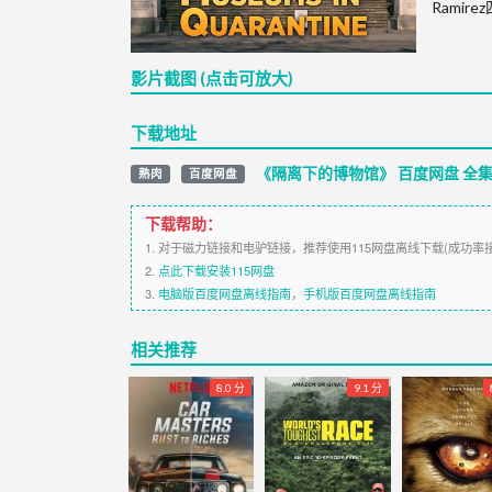
Rami
影片截图 (点击可放大)
下载地址
《隔离下的博物馆》 百度网盘 全
熟肉
百度网盘
下载帮助：
1. 对于磁力链接和电驴链接，推荐使用115网盘离线下载(成功率
2.
点此下载安装115网盘
3.
电脑版百度网盘离线指南
，
手机版百度网盘离线指南
相关推荐
8.0 分
9.1 分