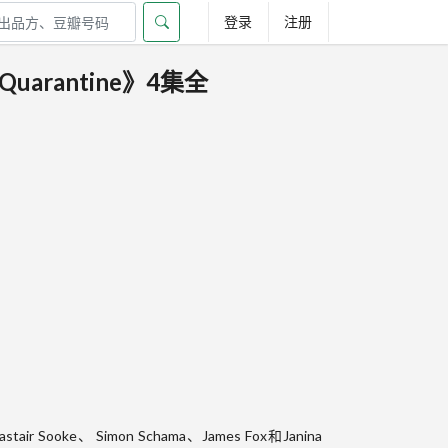
登录
注册
uarantine》4集全
 Sooke、 Simon Schama、James Fox和Janina