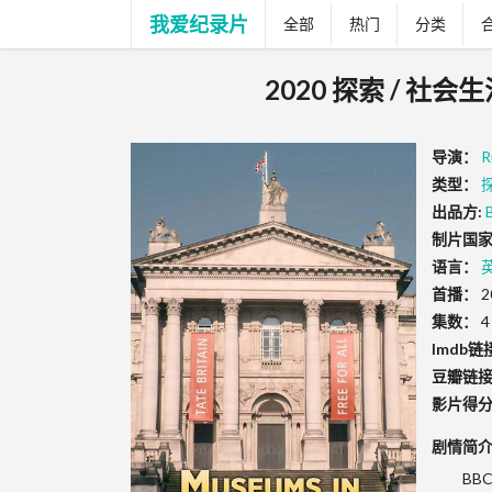
我爱纪录片
全部
热门
分类
2020 探索 / 社会
导演：
R
类型：
出品方:
制片国家
语言：
首播：
2
集数：
4
Imdb链
豆瓣链
影片得
剧情简
BBC