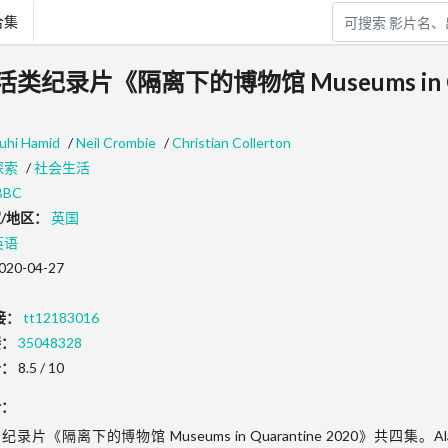
合集
生活类纪录片《隔离下的博物馆 Museums in Q
uhi Hamid
/
Neil Crombie
/
Christian Collerton
探索
/
社会生活
BBC
/地区：
英国
英语
020-04-27
接：
tt12183016
接：
35048328
分：
8.5 / 10
介：
纪录片《隔离下的博物馆 Museums in Quarantine 2020》共四集。Alastair