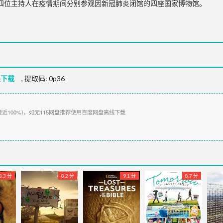
rez四位主持人在疫情期间分别参观因新冠肺炎闭馆的四座国家博物馆。
集下载
,
提取码:
0p36
接近100%)，如无115网盘推荐使用百度网盘离线下载
8.3 分
8.2 分
9.1 分
8.7 分