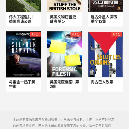
伟大工程巡礼：
英国文物窃盗史
远古外星人 第五
德国高速公路
谜考 第1-
季全12集
9.4 分
8.9 分
8.5 分
与霍金一起了解
美国法医档案II 第
向古巴人致意
宇宙
2季
本站所有资源均来自互联网收集，也从未参与录制、上传，本站不对显示
的内容承担责任。若本站收录的资源侵犯了您的权益，请一定告诉我们，