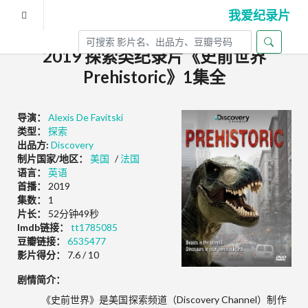
我爱纪录片
2019 探索类纪录片《史前世界
Prehistoric》1集全
导演：
Alexis De Favitski
类型：
探索
出品方:
Discovery
制片国家/地区：
美国
/
法国
语言：
英语
首播：
2019
集数：
1
片长：
52分钟49秒
Imdb链接：
tt1785085
豆瓣链接：
6535477
影片得分：
7.6 / 10
剧情简介：
《史前世界》是美国探索频道（Discovery Channel）制作