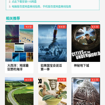
2.
点此下载安装115网盘
3.
电脑版百度网盘离线指南
，
手机版百度网盘离线指南
相关推荐
9.3 分
9.4 分
8.5 分
大西洋：地球最
如果国宝会说话
神秘地下城
狂野的海洋
第一季
8.5 分
8.7 分
8.1 分