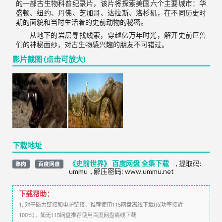
的一部古生物科普纪录片，该片将探索美国六个主要城市：华
盛顿、纽约、丹佛、芝加哥、达拉斯、洛杉矶，在不同历史时
期的面貌和当时生活着的史前动物的秘密。
从地下的岩层寻找线索，穿越亿万年时光，解开史前巨兽
们的神秘面纱，对古生物感兴趣的朋友不可错过。
影片截图 (点击可放大)
下载地址
《史前世界》 百度网盘 全集下载
,
提取码:
熟肉
百度网盘
ummu
,
解压密码: www.ummu.net
下载帮助：
1. 对于磁力链接和电驴链接，推荐使用115网盘离线下载(成功率接近
100%)，如无115网盘推荐使用百度网盘离线下载