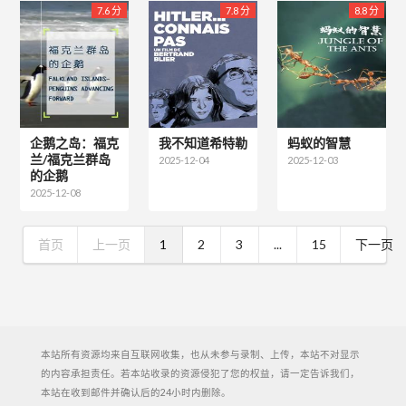
7.6 分
7.8 分
8.8 分
企鹅之岛：福克
我不知道希特勒
蚂蚁的智慧
兰/福克兰群岛
2025-12-04
2025-12-03
的企鹅
2025-12-08
首页
上一页
1
2
3
...
15
下一页
本站所有资源均来自互联网收集，也从未参与录制、上传，本站不对显示
的内容承担责任。若本站收录的资源侵犯了您的权益，请一定告诉我们，
本站在收到邮件并确认后的24小时内删除。