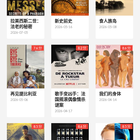
拉美西斯二世：
新史前史
食人族岛
法老的秘密
2026-05-16
2026-05-08
2026-07-05
7.6 分
8.2 分
8.6 分
再见提比利亚
歌手变凶手：法
我们的身体
国摇滚偶像情杀
2026-05-06
2026-04-14
谜案
2026-04-17
8.5 分
8.6 分
8.5 分