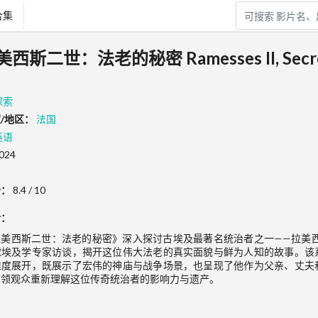
合集
二世：法老的秘密 Ramesses II, Secrets
探索
/地区：
法国
英语
024
分：
8.4 / 10
介：
拉美西斯二世：法老的秘密》深入探讨古埃及最著名统治者之一——拉美
球埃及学专家访谈，揭开这位伟大法老的真实面貌与鲜为人知的故事。该
维度展开，既展示了宏伟的神庙与战争场景，也呈现了他作为父亲、丈夫
带领观众重新理解这位传奇统治者的影响力与遗产。