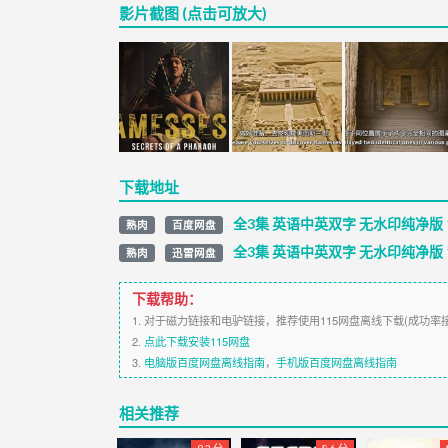
影片截图 (点击可放大)
下载地址
全3集 英语中英双字 无水印纯净版 1
熟肉
百度网盘
全3集 英语中英双字 无水印纯净版 1
熟肉
迅雷网盘
下载帮助：
1. 对于磁力链接和电驴链接，推荐使用115网盘离线下载(成功率
2.
点此下载安装115网盘
3.
电脑版百度网盘离线指南
，
手机版百度网盘离线指南
相关推荐