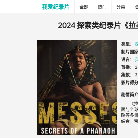
我爱纪录片
全部
热门
分类
2024 探索类纪录片《拉美西斯
类型：
制片国家
语言：
首播：
2
集数：
3
影片得
剧情简
《
面与全
略等多
结合，