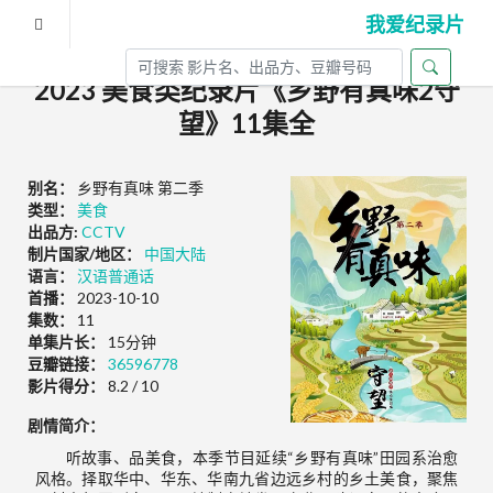
我爱纪录片
2023 美食类纪录片《乡野有真味2守
望》11集全
别名：
乡野有真味 第二季
类型：
美食
出品方:
CCTV
制片国家/地区：
中国大陆
语言：
汉语普通话
首播：
2023-10-10
集数：
11
单集片长：
15分钟
豆瓣链接：
36596778
影片得分：
8.2 / 10
剧情简介：
听故事、品美食，本季节目延续“乡野有真味”田园系治愈
风格。择取华中、华东、华南九省边远乡村的乡土美食，聚焦