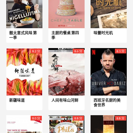
靓太意式风味 第
主厨的餐桌 第四
味蕾时光机
一季
季
8.2 分
8.6 分
8.1 分
新疆味道
人间有味山河鲜
西班牙名厨的美
食世界
8.0 分
8.8 分
8.8 分