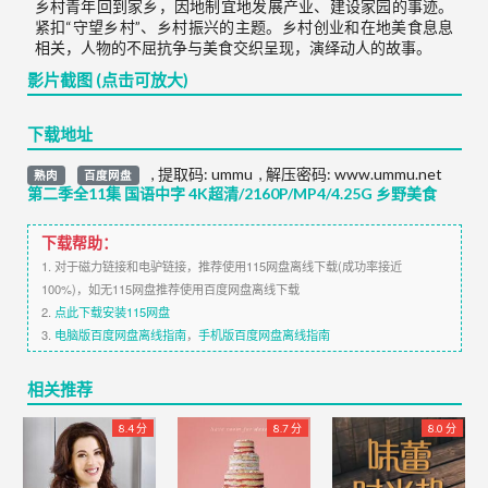
乡村青年回到家乡，因地制宜地发展产业、建设家园的事迹。
紧扣“守望乡村”、乡村振兴的主题。乡村创业和在地美食息息
相关，人物的不屈抗争与美食交织呈现，演绎动人的故事。
影片截图 (点击可放大)
下载地址
,
提取码:
ummu
,
解压密码: www.ummu.net
熟肉
百度网盘
第二季全11集 国语中字 4K超清/2160P/MP4/4.25G 乡野美食
下载帮助：
1. 对于磁力链接和电驴链接，推荐使用115网盘离线下载(成功率接近
100%)，如无115网盘推荐使用百度网盘离线下载
2.
点此下载安装115网盘
3.
电脑版百度网盘离线指南
，
手机版百度网盘离线指南
相关推荐
8.4 分
8.7 分
8.0 分