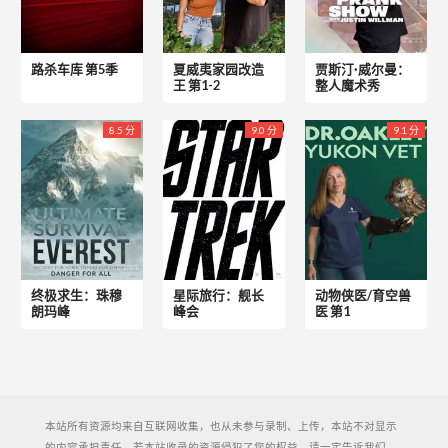
路杀车库 第5季
夏威夷家园改造
贾斯汀·威尔曼：
王 第1-2
整人魔术秀
8.5 分
9.0 分
9.1 分
终极求生：珠穆
星际旅行：舰长
动物侠医/育空兽
朗玛峰
峰会
医 第1
本站所有资源均来自互联网收集，也从未参与录制、上传，本站不对显示
的内容承担责任。若本站收录的资源侵犯了您的权益，请一定告诉我们，