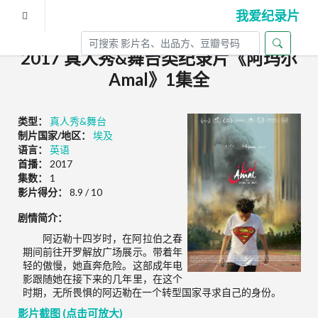
我爱纪录片
2017 真人秀&舞台类纪录片《阿玛尔
Amal》1集全
类型：
真人秀&舞台
制片国家/地区：
埃及
语言：
英语
首播：
2017
集数：
1
影片得分：
8.9 / 10
剧情简介：
阿迈勒十四岁时，在阿拉伯之春
期间前往开罗解放广场展示。带着年
轻的傲慢，她直奔危险。这部成年电
影跟随她在接下来的几年里，在这个
时期，无所畏惧的阿迈勒在一个转型国家寻求自己的身份。
影片截图 (点击可放大)