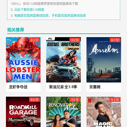
100%)，如无115网盘推荐使用百度网盘离线下载
2.
点此下载安装115网盘
3.
电脑版百度网盘离线指南
，
手机版百度网盘离线指南
相关推荐
8.1 分
9.2 分
8.7 分
龙虾争夺战
柴油兄弟 全1-8季
安塞姆
8.6 分
9.2 分
8.1 分