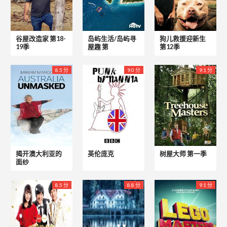
谷屋改造家 第18-
岛屿生活/岛屿寻
狗儿救援迎新生
19季
屋趣 第
第12季
8.5 分
9.0 分
9.1 分
揭开澳大利亚的
英伦庞克
树屋大师 第一季
面纱
8.5 分
8.8 分
9.1 分