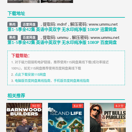
下载地址
,
提取码:
mdnf
,
解压密码: www.ummu.net
熟肉
迅雷网盘
第1-5季全42集 英语中英双字 无水印纯净版 1080P 迅雷网盘
,
提取码:
ummu
,
解压密码: www.ummu.net
熟肉
百度网盘
第1-5季全42集 英语中英双字 无水印纯净版 1080P 百度网盘
下载帮助：
1. 对于磁力链接和电驴链接，推荐使用115网盘离线下载(成功率接近
100%)，如无115网盘推荐使用百度网盘离线下载
2.
点此下载安装115网盘
3.
电脑版百度网盘离线指南
，
手机版百度网盘离线指南
相关推荐
9.0 分
8.6 分
8.3 分