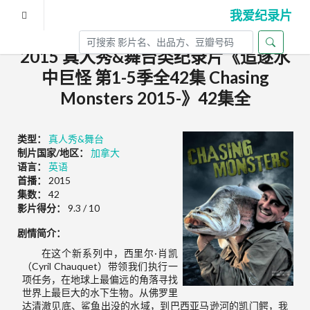
我爱纪录片
2015 真人秀&舞台类纪录片《追逐水
中巨怪 第1-5季全42集 Chasing
Monsters 2015-》42集全
类型：
真人秀&舞台
制片国家/地区：
加拿大
语言：
英语
首播：
2015
集数：
42
影片得分：
9.3 / 10
剧情简介：
在这个新系列中，西里尔·肖凯
（Cyril Chauquet）带领我们执行一
项任务，在地球上最偏远的角落寻找
世界上最巨大的水下生物。从佛罗里
达清澈见底、鲨鱼出没的水域，到巴西亚马逊河的凯门鳄，我