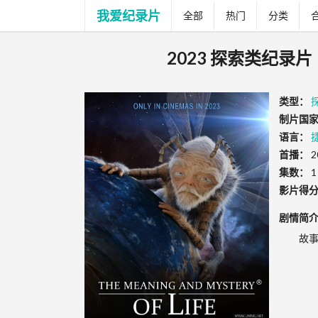
我爱纪录片
全部
热门
分类
2023 探索类纪录片《生
类型：
制片国家
语言：
首播：
2
集数：
1
影片得
剧情简
故