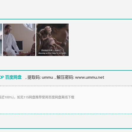
0P 百度网盘
,
提取码:
ummu
,
解压密码: www.ummu.net
接近100%)，如无115网盘推荐使用百度网盘离线下载