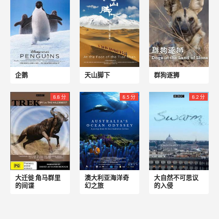
企鹅
天山脚下
群狗逐狮
8.8 分
8.5 分
8.2 分
大迁徙 角马群里
澳大利亚海洋奇
大自然不可思议
的间谍
幻之旅
的入侵