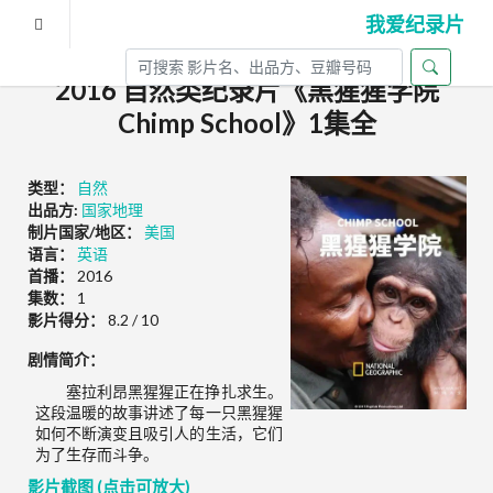
我爱纪录片
2016 自然类纪录片《黑猩猩学院
Chimp School》1集全
类型：
自然
出品方:
国家地理
制片国家/地区：
美国
语言：
英语
首播：
2016
集数：
1
影片得分：
8.2 / 10
剧情简介：
塞拉利昂黑猩猩正在挣扎求生。
这段温暖的故事讲述了每一只黑猩猩
如何不断演变且吸引人的生活，它们
为了生存而斗争。
影片截图 (点击可放大)