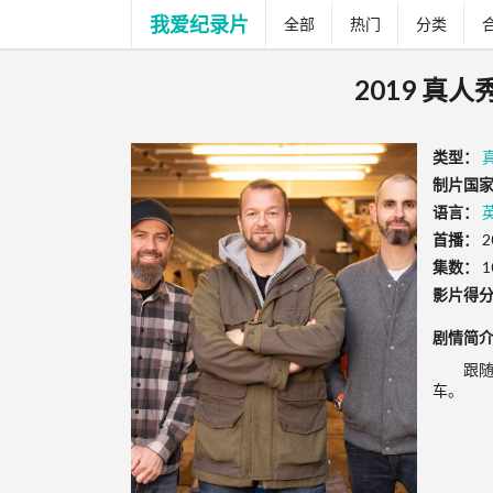
我爱纪录片
全部
热门
分类
2019 真人
类型：
制片国家
语言：
首播：
2
集数：
1
影片得
剧情简
跟
车。