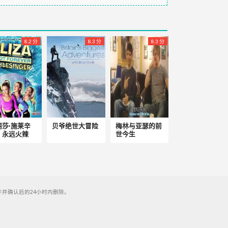
8.2 分
8.3 分
8.3 分
丽莎·施莱辛
贝爷绝世大冒险
梅林与亚瑟的前
：永远火辣
世今生
并确认后的24小时内删除。