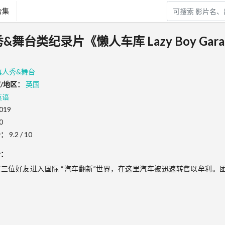
合集
秀&舞台类纪录片《懒人车库 Lazy Boy Gar
真人秀&舞台
/地区：
英国
英语
019
0
分：
9.2 / 10
介：
随三位好友进入国际 “汽车翻新”世界，在这里汽车被迅速转售以牟利