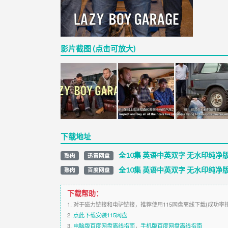
影片截图 (点击可放大)
下载地址
全10集 英语中英双字 无水印纯净版 
熟肉
迅雷网盘
全10集 英语中英双字 无水印纯净版 
熟肉
百度网盘
下载帮助：
1. 对于磁力链接和电驴链接，推荐使用115网盘离线下载(成功率
2.
点此下载安装115网盘
3.
电脑版百度网盘离线指南
，
手机版百度网盘离线指南