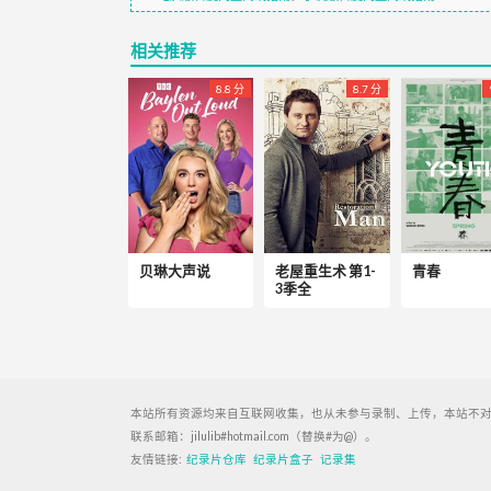
相关推荐
8.8 分
8.7 分
贝琳大声说
老屋重生术 第1-
青春
3季全
本站所有资源均来自互联网收集，也从未参与录制、上传，本站不对
联系邮箱：jilulib#hotmail.com（替换#为@）。
友情链接:
纪录片仓库
纪录片盒子
记录集