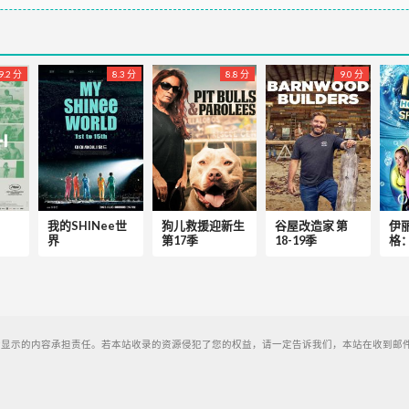
9.2 分
8.3 分
8.8 分
9.0 分
我的SHINee世
狗儿救援迎新生
谷屋改造家 第
伊
界
第17季
18-19季
格
显示的内容承担责任。若本站收录的资源侵犯了您的权益，请一定告诉我们，本站在收到邮件