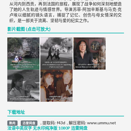
从河内到西贡，再到法国的旅程，展现了战争如何深刻地塑造
了她的人生轨迹与情感世界。导演苏菲·阿加辛斯基与马克·克
卢埃以细腻的镜头语言，捕捉了记忆、创伤与母女情深的交
织，是一部关于流离、坚韧与爱的纪实之作。
影片截图 (点击可放大)
下载地址
,
提取码:
f43d
,
解压密码: www.ummu.net
熟肉
迅雷网盘
法语中英双字 无水印纯净版 1080P 迅雷网盘