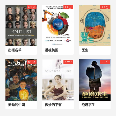
8.2 分
8.8 分
8.3 分
出柜名单
透视美国
医生
8.1 分
8.9 分
8.8 分
流动的中国
微妙的平衡
绝境求生