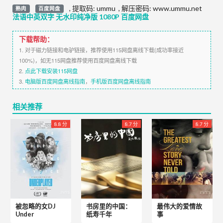
,
提取码:
ummu
,
解压密码: www.ummu.net
熟肉
百度网盘
法语中英双字 无水印纯净版 1080P 百度网盘
下载帮助：
1. 对于磁力链接和电驴链接，推荐使用115网盘离线下载(成功率接近
100%)，如无115网盘推荐使用百度网盘离线下载
2.
点此下载安装115网盘
3.
电脑版百度网盘离线指南
，
手机版百度网盘离线指南
相关推荐
8.8 分
8.7 分
8.7 分
被忽略的女DJ
书房里的中国：
最伟大的爱情故
Under
纸寿千年
事