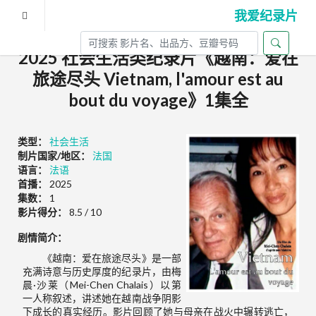
我爱纪录片
2025 社会生活类纪录片《越南：爱在
旅途尽头 Vietnam, l'amour est au
bout du voyage》1集全
类型：
社会生活
制片国家/地区：
法国
语言：
法语
首播：
2025
集数：
1
影片得分：
8.5 / 10
剧情简介：
《越南：爱在旅途尽头》是一部
充满诗意与历史厚度的纪录片，由梅
晨·沙莱（Mei-Chen Chalais）以第
一人称叙述，讲述她在越南战争阴影
下成长的真实经历。影片回顾了她与母亲在战火中辗转逃亡，