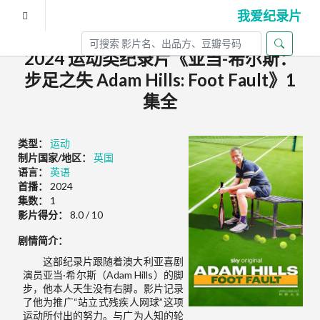
我爱纪录片
2024 运动类纪录片《亚当-希尔斯：
步足之失 Adam Hills: Foot Fault》1
集全
类型：
运动
制片国家/地区：
英国
语言：
英语
首播：
2024
集数：
1
影片得分：
8.0 / 10
剧情简介：
这部纪录片跟随着澳大利亚喜剧
演员亚当·希尔斯（Adam Hills）的脚
步，他本人天生没有右脚。影片记录
了他为推广“站立式残疾人网球”这项
运动所付出的努力。与广为人知的轮