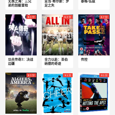
无畏之海：三兄
亚当-希尔斯：步
泰格·伍兹
弟的划艇冒险
足之失
8.1 分
8.3 分
8.7 分
功夫传奇3：决战
全力以赴：圣伯
传控
边疆
纳德的奇迹
8.1 分
9.1 分
9.1 分