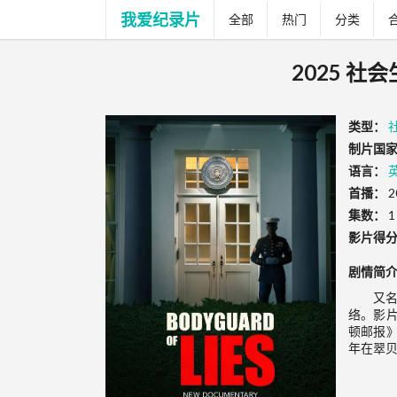
我爱纪录片
全部
热门
分类
2025 社会
类型：
制片国家
语言：
首播：
2
集数：
1
影片得
剧情简
又
络。影
顿邮报》
年在翠贝