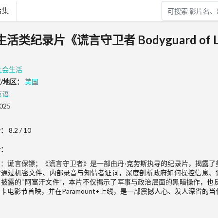
合集
生活类纪录片《谎言守卫者 Bodyguard of 
社会生活
/地区：
美国
英语
025
分：
8.2 / 10
介：
名：谎言保镖；《谎言守卫者》是一部由丹·克劳斯执导的纪录片，揭露了
片通过机密文件、内部录音与知情者证词，深度剖析政府如何操控信息、
披露的“阿富汗文件”，本片不仅揭示了军事与政治层面的黑暗操作，也反
卡电影节首映，并在Paramount+上线，是一部震撼人心、发人深省的