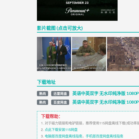
影片截图 (点击可放大)
下载地址
英语中英双字 无水印纯净版 1080
熟肉
迅雷网盘
英语中英双字 无水印纯净版 1080
熟肉
百度网盘
下载帮助：
1. 对于磁力链接和电驴链接，推荐使用115网盘离线下载(成功率
2.
点此下载安装115网盘
3.
电脑版百度网盘离线指南
，
手机版百度网盘离线指南