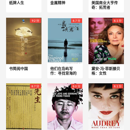
纸牌人生
金属精神
美国商业大亨传
奇：拓荒者
9.2 分
8.7 分
8.1 分
书简阅中国
他们在岛屿写
黛安·冯·菲斯滕贝
作：寻找背海的
格：女性
8.7 分
8.0 分
8.1 分