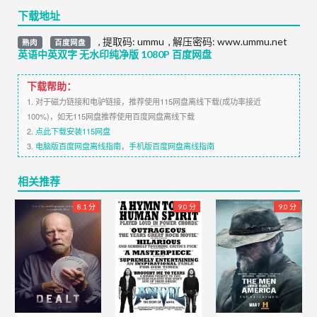
下载地址
,
提取码:
ummu
,
解压密码: www.ummu.net
熟肉
百度网盘
英语中英双字 无水印纯净版 1080P 百度网盘
下载帮助：
1. 对于磁力链接和电驴链接，推荐使用115网盘离线下载(成功率接近
100%)，如无115网盘推荐使用百度网盘离线下载
2.
点此下载安装115网盘
3.
电脑版百度网盘离线指南
，
手机版百度网盘离线指南
相关推荐
8.1 分
9.0 分
9.0 分