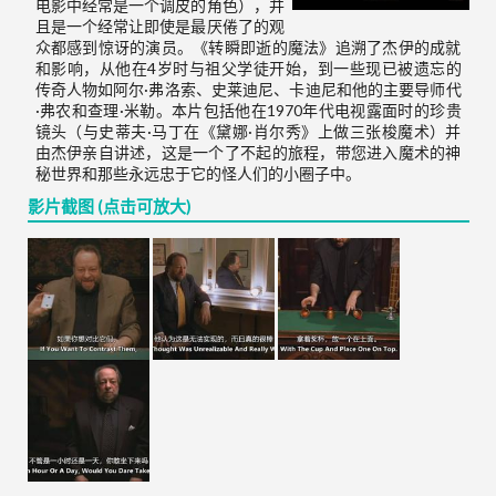
电影中经常是一个调皮的角色），并
且是一个经常让即使是最厌倦了的观
众都感到惊讶的演员。《转瞬即逝的魔法》追溯了杰伊的成就
和影响，从他在4岁时与祖父学徒开始，到一些现已被遗忘的
传奇人物如阿尔·弗洛索、史莱迪尼、卡迪尼和他的主要导师代
·弗农和查理·米勒。本片包括他在1970年代电视露面时的珍贵
镜头（与史蒂夫·马丁在《黛娜·肖尔秀》上做三张梭魔术）并
由杰伊亲自讲述，这是一个了不起的旅程，带您进入魔术的神
秘世界和那些永远忠于它的怪人们的小圈子中。
影片截图 (点击可放大)