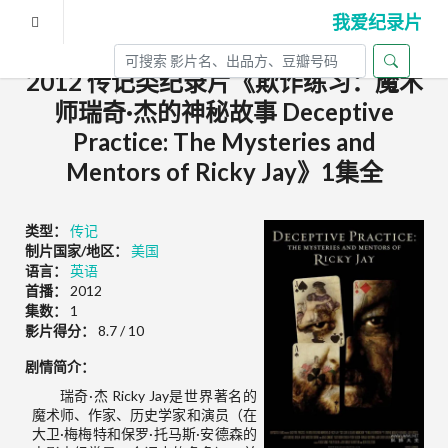
我爱纪录片
2012 传记类纪录片《欺诈练习：魔术
师瑞奇·杰的神秘故事 Deceptive
Practice: The Mysteries and
Mentors of Ricky Jay》1集全
类型：
传记
制片国家/地区：
美国
语言：
英语
首播：
2012
集数：
1
影片得分：
8.7 / 10
剧情简介：
瑞奇·杰 Ricky Jay是世界著名的
魔术师、作家、历史学家和演员（在
大卫·梅梅特和保罗·托马斯·安德森的