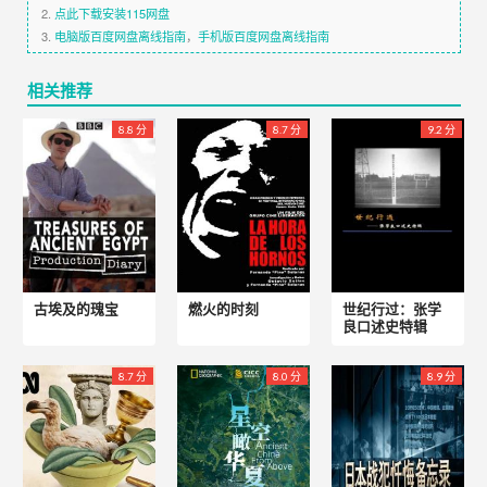
2.
点此下载安装115网盘
3.
电脑版百度网盘离线指南
，
手机版百度网盘离线指南
相关推荐
8.8 分
8.7 分
9.2 分
古埃及的瑰宝
燃火的时刻
世纪行过：张学
良口述史特辑
8.7 分
8.0 分
8.9 分