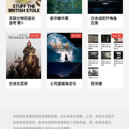
英国文物窃盗史
星空瞰华夏
日本战犯忏悔备
谜考 第1-
忘录
8.3 分
8.1 分
8.5 分
史诗女武将
土司遗城海龙屯
西洋镜
本站所有资源均来自互联网收集，也从未参与录制、上传，本站不对显示
的内容承担责任。若本站收录的资源侵犯了您的权益，请一定告诉我们，
本站在收到邮件并确认后的24小时内删除。