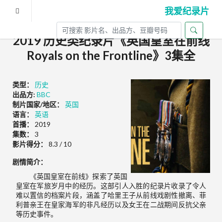
我爱纪录片
2019 历史类纪录片《英国皇室在前线
Royals on the Frontline》3集全
类型：
历史
出品方:
BBC
制片国家/地区：
英国
语言：
英语
首播：
2019
集数：
3
影片得分：
8.3 / 10
剧情简介：
《英国皇室在前线》探索了英国
皇室在军旅岁月中的经历。这部引人入胜的纪录片收录了令人
难以置信的档案片段，涵盖了哈里王子从前线戏剧性撤离、菲
利普亲王在皇家海军的非凡经历以及女王在二战期间反抗父亲
等历史事件。