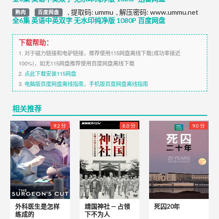
,
提取码:
ummu
,
解压密码: www.ummu.net
熟肉
百度网盘
全6集 英语中英双字 无水印纯净版 1080P 百度网盘
下载帮助：
1. 对于磁力链接和电驴链接，推荐使用115网盘离线下载(成功率接近
100%)，如无115网盘推荐使用百度网盘离线下载
2.
点此下载安装115网盘
3.
电脑版百度网盘离线指南
，
手机版百度网盘离线指南
相关推荐
9.2 分
8.0 分
9.0 分
外科医生是怎样
靖国神社 — 占领
死囚20年
练成的
下不为人