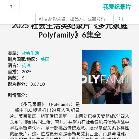
我爱纪录片
2025 社会生活类纪录片《多元家庭
Polyfamily》6集全
类型：
社会生活
制片国家/地区：
美国
语言：
英语
首播：
2025
集数：
6
影片得分：
8.6 / 10
剧情简介：
《多元家庭》（Polyfamily）是
一部由TLC频道推出的真人秀纪录
片。节目聚焦一组非传统家庭——由两对已婚夫妻组成的“四人
关系”，他们共同生活、育儿，并努力在社会偏见与情感挑战中
寻找平衡与认同。是一部挑战传统观念、展现亲密关系多样性
的纪录片。这四位成员分别是泰勒与艾莉西亚、肖恩与塔雅。