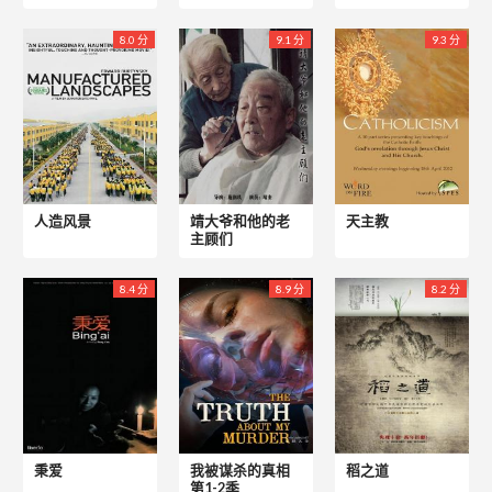
8.0 分
9.1 分
9.3 分
人造风景
靖大爷和他的老
天主教
主顾们
8.4 分
8.9 分
8.2 分
秉爱
我被谋杀的真相
稻之道
第1-2季