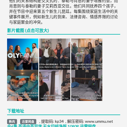
他们的关系结构是交叉式的：泰勒与肖恩的妻子塔雅约会，而
肖恩则与泰勒的妻子艾莉西亚交往。他们共同抚养四个孩子，
并在节目中迎来第五个新生儿昆廷。每集围绕家庭生活中的关
键事件展开，例如新生儿的到来、法律咨询、情感界限的讨论
与家庭聚会的冲突。
影片截图 (点击可放大)
下载地址
,
提取码:
kp34
,
解压密码: www.ummu.net
熟肉
迅雷网盘
全6集 英语中英双字 无水印纯净版 1080P 迅雷网盘